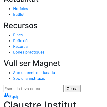
Notícies
Butlletí
Recursos
Eines
Reflexió
Recerca
Bones pràctiques
Vull ser Magnet
Soc un centre educatiu
Soc una institució
group
Equip
Claustre Institut